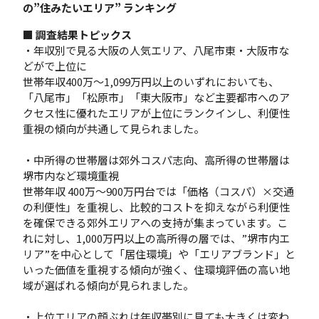
の”住みたいエリア” ランキング
■ 調査結果トピックス
・年収別で見る大阪の人気エリア、八尾市東・大阪市な
どがで上位に
世帯年収400万〜1,099万円以上のいずれにおいても、
「八尾市」「松原市」「東大阪市」など主要都市へのア
クセス性に優れたエリアが上位にランクインし、利便性
重視の傾向が共通して見られました。
・中所得の世帯層は郊外コスパ志向、高所得の世帯層は
堺市内など環境重視
世帯年収 400万〜900万円台では「価格（コスパ）×交通
の利便性」を重視し、比較的コストを抑えながら利便性
を確保できる郊外エリアへの支持が集まっています。こ
れに対し、1,000万円以上の高所得の層では、”堺市内エ
リア”を中心として「居住環境」や「エリアブランド」と
いった価値を重視する傾向が強く、住環境評価の高い地
域が選ばれる傾向が見られました。
・上位エリアの顔ぶれは年収帯別に見ても大きくは変わ